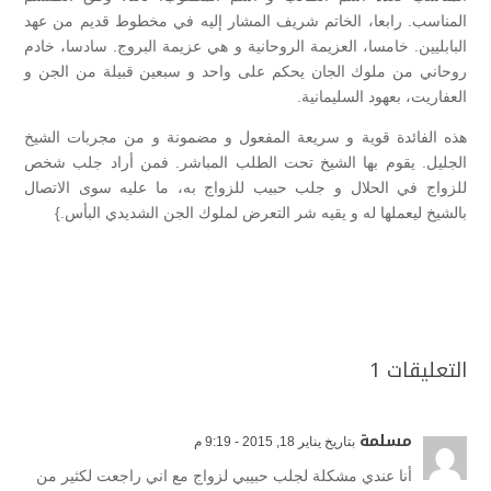
المناسب. رابعا، الخاتم شريف المشار إليه في مخطوط قديم من عهد
البابليين. خامسا، العزيمة الروحانية و هي عزيمة البروج. سادسا، خادم
روحاني من ملوك الجان يحكم على واحد و سبعين قبيلة من الجن و
العفاريت، بعهود السليمانية.
هذه الفائدة قوية و سريعة المفعول و مضمونة و من مجربات الشيخ
الجليل. يقوم بها الشيخ تحت الطلب المباشر. فمن أراد جلب شخص
للزواج في الحلال و جلب حبيب للزواج به، ما عليه سوى الاتصال
بالشيخ ليعملها له و يقيه شر التعرض لملوك الجن الشديدي البأس.}
التعليقات 1
مسلمة
بتاريخ يناير 18, 2015 - 9:19 م
أنا عندي مشكلة لجلب حبيبي لزواج مع اني راجعت لكثير من