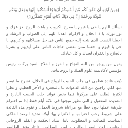
{وَمِنْ آيَاتِهِ أَنْ خَلَقَ لَكُم مِّنْ أَنفُسِكُمْ أَزْوَاجًا لِّتَسْكُنُوا إِلَيْهَا وَجَعَلَ بَيْنَكُم
مَّوَدَّةً وَرَحْمَةً إِنَّ فِي ذَلِكَ لَآيَاتٍ لِّقَوْمٍ يَتَفَكَّرُونَ}
نسألك اللهم يا حي يا قيوم يا مفرج الكروب و باعث الروح بعز عزك و
نور نورك يا ذا الجلال و الإكرام. اهدنا اللهم إلى الصواب و الرشاد و
اجعلنا القطب الذي يتجه إليه جميع الناس في حل مشاكلهم و كربهم. يا
حي يا قيوم و اجعلنا ممن تقضى حاجات الناس على أيديهم و بشرنا
بالصلاح و الغفران لعبدك و كل عبادك.
يقول من يرجو من الله النجاح و الفوز و الفلاح السيد بركات رئيس
مؤسس لأكاديمية علوم الفلك و الروحانيات:
{هذه فائدة عظمى في جلب الحبيب للزواج في الحلال، نشرح ما تيسر
منها لكم، راجين من الله الدعوات لنا بالمغفرة و الأجر العظيم. و نظرا
لكثرة الطلب على مركزنا فيما يخص فوائد جلب الحبيب النادرة و
الشديدة المفعول و التي تظهر نتيجتها في ثلاثة أيام فقط إذا تم احترام
طريقة عملها دون خطأ مع مراعاة شروط العمل. و تقوم هذه الفائدة
على شروط وجب احترامها و الالتزام بها: أولا، تحديد الرصد الفلكي
المناسب للطالب و المطلوب. ثانيا، مداد الحكمة و القلم الروحاني
المناسب لعدد اسم الطالب و اسم المطلوب. ثالثا، وفق الطلسم