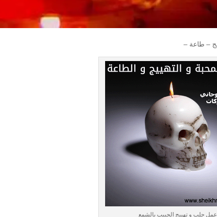
ج – طاعة –
عمل جلب و تهييج الحبيب بالشمع