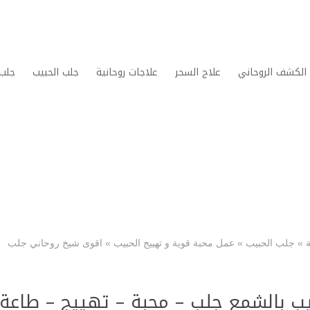
الكشف الروحاني
علاج السحر
علاجات روحانية
جلب الحبيب
جلب 
»
جلب الحبيب
»
عمل محبة قوية و تهييج الحبيب
»
اقوى شيخ روحاني جلب
ب بالشمع جلب – محبة – تهييج – طاعة