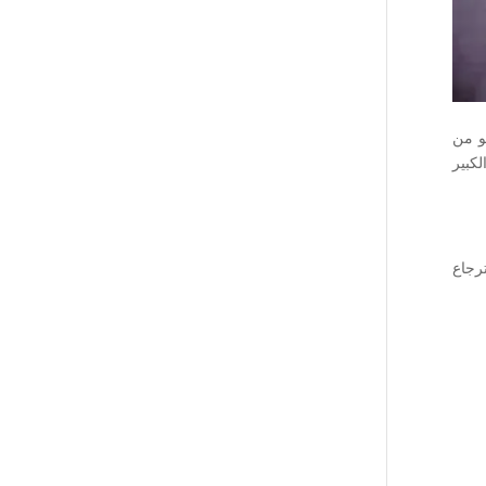
و من
كبير
رجاع