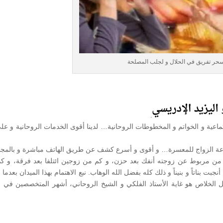
حر تفريق في الحلال و لجلب المصلحة
.
عية و الخواتم و المخطوطات الروحانية… لدينا أقوى الخدمات الروحانية و عل
رعة الزواج للمعسرة… و أقوى و أسرع كشف عن طريق الهاتف مباشرة و بالمجا
م من مربوط عن زوجته أنفك بعد حزن، و كم من زوجين ائتلفا بعد فرقة، و ك
 بناتاً و بنيناً و ذلك كله بفضل الله الوهاب. نبع الاهتمام بهذا الميدان بعدما 
لخلاص هو غاية الأستاذ الفلكي و الشيخ الروحاني، أشهر المتخصصين في ال