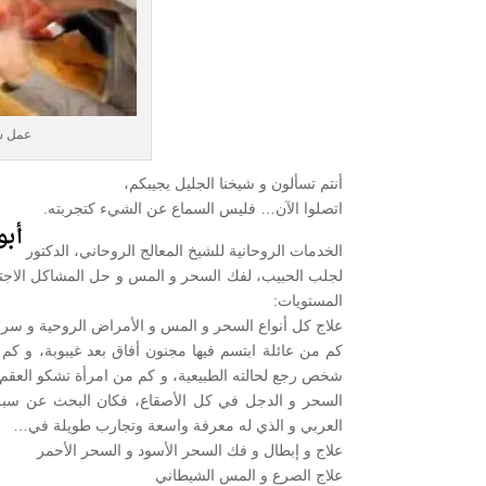
عمل س
أنتم تسألون و شيخنا الجليل يجيبكم،
اتصلوا الآن… فليس السماع عن الشيء كتجربته.
الخدمات الروحانية للشيخ المعالج الروحاني، الدكتور
لجلب الحبيب، لفك السحر و المس و حل المشاكل الاجتما
المستويات:
علاج كل أنواع السحر و المس و الأمراض الروحية و س
كم من عائلة ابتسم فيها مجنون أفاق بعد غيبوبة، و ك
شخص رجع لحالته الطبيعية، و كم من امرأة تشكو العقم أنجبت
السحر و الدجل في كل الأصقاع، فكان البحث عن سبل ا
العربي و الذي له معرفة واسعة وتجارب طويلة في…
علاج و إبطال و فك السحر الأسود و السحر الأحمر
علاج الصرع و المس الشيطاني