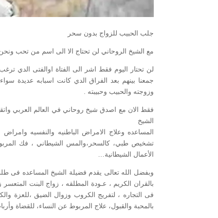
جلب الحبيب للزواج بدون سحر
مع الشيخ الروحاني لن تحتاج الا الى اسم من تحب ونح
لن تحتار اليوم فقط اشر الى الفتاة اوالفتى الدي تر
جمعنا بينهم بعد الفراق الدي كانت اسبابه عديدة سوا
وزوجته والحبيب وحبيبته .
فقط الان مع اصدق شيخ روحاني في العالم العربي واتقنهم
الشيخ
المساعده وعلاج الامراض الباطنيه والنفسيه وامراض
تشخيص طبي، كالسحر،والمس الشيطاني ، فك المربوط 
الأعمال الشيطانية…
وبفضل الله تعالى يقدم فضيلة الشيخ المساعده فى طلب 
بالقران الكريم ، عـودة المطلقه ، زواج البنت المتعسر
فى التجاره ، لتفريج الكروب وزوال الضيق ،للعزة وال
بالمحبة والقبول، علاج المربوط عن النساء، للقضاة وأرب