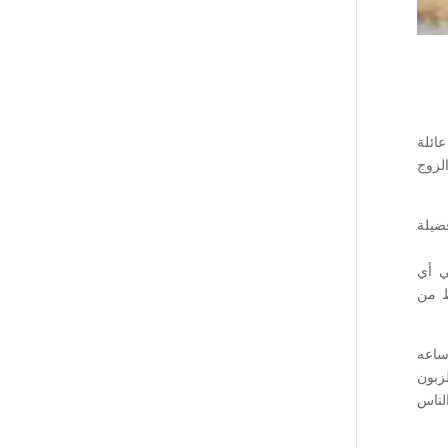
ائلة
لزوج
فضيلة
ي أي
ظ من
ساعه
زبون
لناس