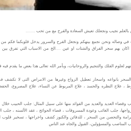
ن بالعلم نجيب ونجعلك تعيش السعادة والفرح مع من تحب …….
غب في وصاله ونحن نجمع بينهكم ونجعل الفرح والسرور يدخل قلوبكما فكم من ع
ء اكان بهم سحر الفراق والشتات او عين ….الخ من الاسباب التي تفرق بين ا
 لعلوم الفلك والتنجيم والروحانيات، وبأمر الله تعالى هذا بعض ما يقدم فيه 
 السحر بانواعه واسحار تعطيل الزواج وغيرها من الامراض التى لا تكشف ف
، علاج النظره والحسد ، علاج المربوط عن النساء، علاج المصروع، الحف
وقضاء العديد والعديد من الفوائد منها على سبيل المثال: جلب الحبيب خلال 
 زواجها، جلب الغائب وعودة المسروقات ، قضاء الحوائج ، عقد الألسنه ، جلب ال
كرامة والتحصن من السحر ، للدفائن والكنوز كشف واخراجها ، تسخير قلوب ا
اب المناصب والمسؤولين، القبول والجاه عند الناس